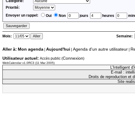
Catégorie:
Priorité:
Envoyer un rappel:
Oui
Non
jours
heures
minu
Mois:
Semaine:
Aller à:
Mon agenda
Aujourd'hui
Agenda d'un autre utilisateur
Re
|
|
|
Utilisateur actuel:
Connexion
Accès public (
)
WebCalendar v1.0RC3 (11 Mar 2005)
L'Intelligent 
E-mail : inte
Droits de reproduction et d
Site reali