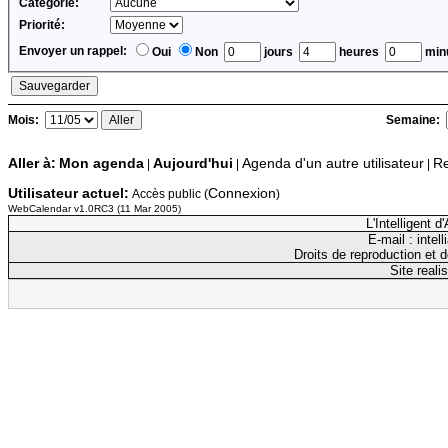
Catégorie:
Priorité:
Envoyer un rappel:
Oui
Non
jours
heures
minu
Mois:
Semaine:
Aller à:
Mon agenda
Aujourd'hui
Agenda d'un autre utilisateur
Re
|
|
|
Utilisateur actuel:
Connexion
Accès public (
)
WebCalendar v1.0RC3 (11 Mar 2005)
L'Intelligent 
E-mail : inte
Droits de reproduction et d
Site reali