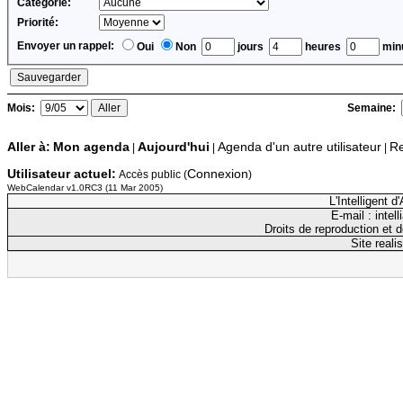
Catégorie:
Priorité:
Envoyer un rappel:
Oui
Non
jours
heures
minu
Mois:
Semaine:
Aller à:
Mon agenda
Aujourd'hui
Agenda d'un autre utilisateur
Re
|
|
|
Utilisateur actuel:
Connexion
Accès public (
)
WebCalendar v1.0RC3 (11 Mar 2005)
L'Intelligent 
E-mail : inte
Droits de reproduction et d
Site reali