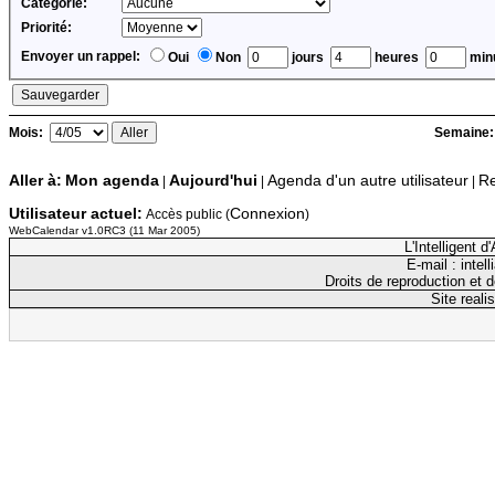
Catégorie:
Priorité:
Envoyer un rappel:
Oui
Non
jours
heures
minu
Mois:
Semaine
Aller à:
Mon agenda
Aujourd'hui
Agenda d'un autre utilisateur
Re
|
|
|
Utilisateur actuel:
Connexion
Accès public (
)
WebCalendar v1.0RC3 (11 Mar 2005)
L'Intelligent 
E-mail : inte
Droits de reproduction et d
Site reali