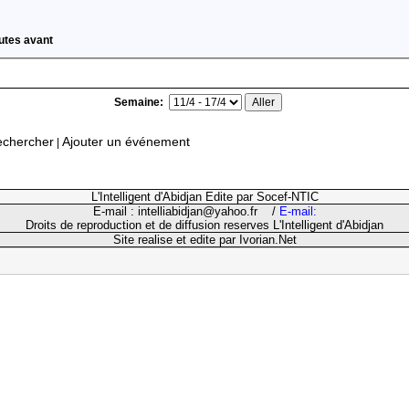
tes avant
Semaine:
chercher
Ajouter un événement
|
L'Intelligent d'Abidjan Edite par Socef-NTIC
E-mail : intelliabidjan@yahoo.fr /
E-mail:
Droits de reproduction et de diffusion reserves L'Intelligent d'Abidjan
Site realise et edite par
Ivorian.Net