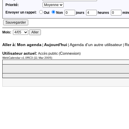
Priorité:
Envoyer un rappel:
Oui
Non
jours
heures
minu
Mois:
Aller à:
Mon agenda
Aujourd'hui
Agenda d'un autre utilisateur
Re
|
|
|
Utilisateur actuel:
Connexion
Accès public (
)
WebCalendar v1.0RC3 (11 Mar 2005)